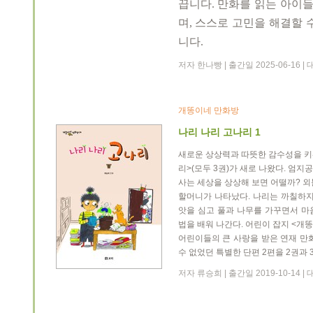
끕니다
.
만화를 읽는 아이
며
,
스스로 고민을 해결할 수
니다
.
저자 한나빵 | 출간일 2025-06-16
개똥이네 만화방
나리 나리 고나리 1
새로운 상상력과 따뜻한 감수성을 키워
리>(모두 3권)가 새로 나왔다. 엄
사는 세상을 상상해 보면 어떨까? 외
할머니가 나타났다. 나리는 까칠하지
앗을 심고 풀과 나무를 가꾸면서 마
법을 배워 나간다. 어린이 잡지 <개
어린이들의 큰 사랑을 받은 연재 만
수 없었던 특별한 단편 2편을 2권과 
저자 류승희 | 출간일 2019-10-14 