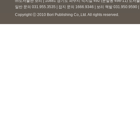
㈜도서출판 보리 | 10881 경기도 파주시 직지길 492 (문발동 498-11) 도
일반 문의 031.955.3535 | 잡지 문의 1666.9346 | 보리 책밭 031.950.959
Copyright ⓒ 2010 Bori Publishing Co,.Ltd. All rights reserved.