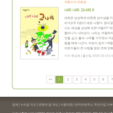
개똥이네 만화방
나리 나리 고나리 2
새로운 상상력과 따뜻한 감수성을 키워
리>(모두 3권)가 새로 나왔다. 엄
사는 세상을 상상해 보면 어떨까? 외
할머니가 나타났다. 나리는 까칠하지
앗을 심고 풀과 나무를 가꾸면서 마
법을 배워 나간다. 어린이 잡지 <개
어린이들의 큰 사랑을 받은 연재 만화
저자 류승희 | 출간일 2019-10-14 
<<
1
2
3
4
5
6
7
검색 | 누리집 지도 | 연락처 및 약도 |
이용약관
| 전자우편주소 무단수집 거부 