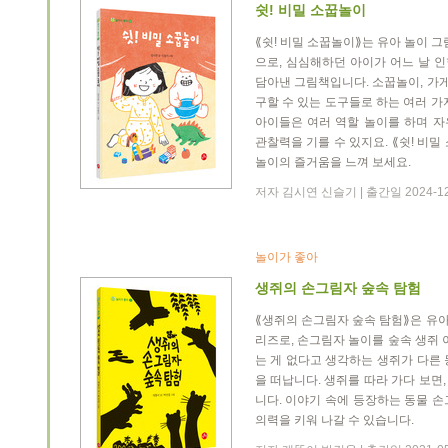
쉿! 비밀 소꿉놀이
⟪쉿! 비밀 소꿉놀이⟫는 유아 놀이 그
으로, 심심해하던 아이가 어느 날 
담아낸 그림책입니다. 소꿉놀이, 가게
구할 수 있는 도구들로 하는 여러 가
아이들은 여러 역할 놀이를 하며 
관찰력을 기를 수 있지요. ⟪쉿! 비
놀이의 즐거움을 느껴 보세요.
저자 김시연 신슬기 | 출간일 2024-12
놀이가 좋아
생쥐의 손그림자 숲속 탐험
⟪생쥐의 손그림자 숲속 탐험⟫은 유아
리즈로, 손그림자 놀이를 숲속 생쥐 
는 게 없다고 생각하는 생쥐가 다른
을 떠납니다. 생쥐를 따라 가다 보면
니다. 이야기 속에 등장하는 동물 
의력을 키워 나갈 수 있습니다.