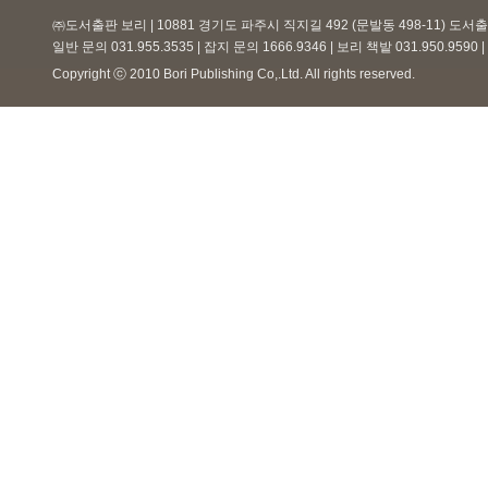
㈜도서출판 보리 | 10881 경기도 파주시 직지길 492 (문발동 498-11) 도
일반 문의 031.955.3535 | 잡지 문의 1666.9346 | 보리 책밭 031.950.959
Copyright ⓒ 2010 Bori Publishing Co,.Ltd. All rights reserved.