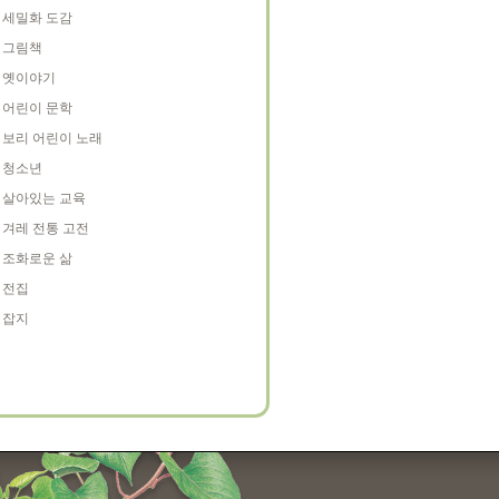
세밀화 도감
그림책
옛이야기
어린이 문학
보리 어린이 노래
청소년
살아있는 교육
겨레 전통 고전
조화로운 삶
전집
잡지