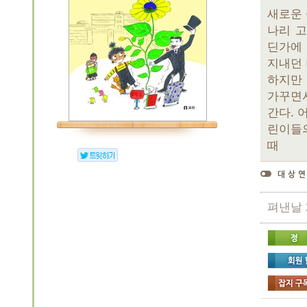
새로운 
나리 고
딘가에 
지내던 
하지만 
가꾸면서
간다. 
린이들의
때
펴낸날 20