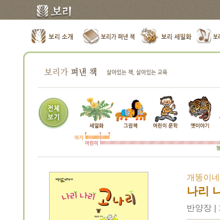
개똥이네 
나리 
반양장 | 1