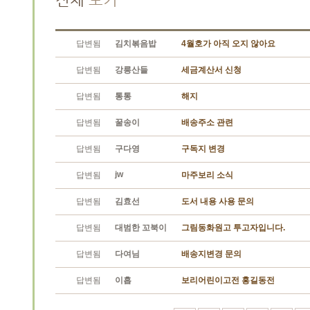
답변됨
김치볶음밥
4월호가 아직 오지 않아요
답변됨
강릉산들
세금계산서 신청
답변됨
통통
해지
답변됨
꿀송이
배송주소 관련
답변됨
구다영
구독지 변경
jw
답변됨
마주보리 소식
답변됨
김효선
도서 내용 사용 문의
답변됨
대범한 꼬북이
그림동화원고 투고자입니다.
답변됨
다여님
배송지변경 문의
답변됨
이흡
보리어린이고전 홍길동전