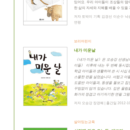
있어요. 우리 아이들이 조상들의 땀
한 삶의 자세와 지혜를 배울 수 있을 
저자 토박이 기획 김경선 이순수 낙송재 
연령
보리어린이
내가 미운날
《내가 미운 날》은 오승강 선생님이
이들》 이후에 내는 두 번째 동시집
학급 아이들과 생활하며 쓴 시 사십 
스물한 편을 실었습니다. 서럽고 아플
도움반 아이들과, 동생을 돌보고 집
꾸밈없이 담겨 있습니다. 깊은 울림
화가의 정겹고 아기자기한 연필 그림
저자 오승강 장경혜 | 출간일 2012-1
살아있는교육