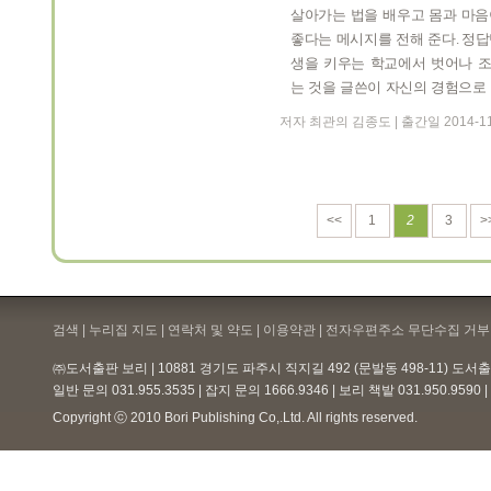
살아가는 법을 배우고 몸과 마음
좋다는 메시지를 전해 준다
.
정답
생을 키우는 학교에서 벗어나 
는 것을 글쓴이 자신의 경험으로
저자 최관의 김종도 | 출간일 2014-1
<<
1
2
3
>
검색 | 누리집 지도 | 연락처 및 약도 |
이용약관
| 전자우편주소 무단수집 거부 
㈜도서출판 보리 | 10881 경기도 파주시 직지길 492 (문발동 498-11) 도
일반 문의 031.955.3535 | 잡지 문의 1666.9346 | 보리 책밭 031.950.959
Copyright ⓒ 2010 Bori Publishing Co,.Ltd. All rights reserved.