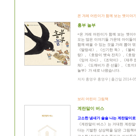
온 겨레 어린이가 함께 보는 옛이야
흥부 놀부
<온 겨레 어린이가 함께 보는 옛이
오는 많은 이야기들 가운데 아이들
함께 배울 수 있는 것을 가려 뽑아
《딸랑새》, 《신기한 독》, 《불씨
랑》, 《호랑이 뱃속 잔치》,《호랑
《잉어 각시》, 《조막이》, 《재주 
채》, 《도깨비가 준 선물》, 《토끼
놀부》가 새로 나왔습니다.
저자 홍영우 홍영우 | 출간일 2014-05
보리 어린이 그림책
계란말이 버스
고소한 냄새가 솔솔 나는 계란말이로
《계란말이 버스》는 거대한 계란말
다는 기발한 상상력을 담은 그림책