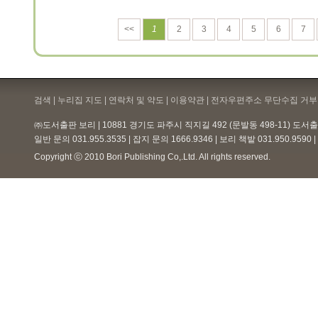
<<
1
2
3
4
5
6
7
검색 | 누리집 지도 | 연락처 및 약도 |
이용약관
| 전자우편주소 무단수집 거부 
㈜도서출판 보리 | 10881 경기도 파주시 직지길 492 (문발동 498-11) 도
일반 문의 031.955.3535 | 잡지 문의 1666.9346 | 보리 책밭 031.950.959
Copyright ⓒ 2010 Bori Publishing Co,.Ltd. All rights reserved.