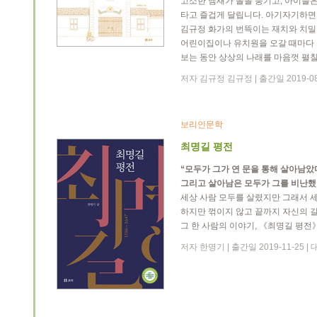
고소한 냄새가 솔솔 풍기고, 아이들
타고 즐겁게 달립니다. 아기자기하면
김규정 화가의 번뜩이는 재치와 치밀
어린이집이나 유치원을 오갈 때마다 
보는 동안 상상의 나래를 마음껏 펼칠
저자 김규정 김규정 | 출간일 2019-0
보리인문학
최명길 평전
“모두가 그가 연 문을 통해 살아남았
그리고 살아남은 모두가 그를 비난했
세상 사람 모두를 살렸지만 그래서 세
하지만 꺾이지 않고 끝까지 자신의 길
그 한 사람의 이야기, 《최명길 평전》
저자 한명기 | 출간일 2019-11-25 