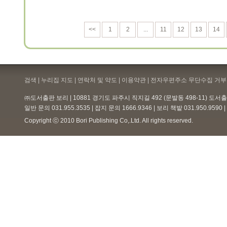
<<
1
2
...
11
12
13
14
검색 | 누리집 지도 | 연락처 및 약도 |
이용약관
| 전자우편주소 무단수집 거부 
㈜도서출판 보리 | 10881 경기도 파주시 직지길 492 (문발동 498-11) 도
일반 문의 031.955.3535 | 잡지 문의 1666.9346 | 보리 책밭 031.950.959
Copyright ⓒ 2010 Bori Publishing Co,.Ltd. All rights reserved.