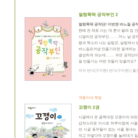
얼렁뚝딱 공작부인 2
얼렁뚝딱 공작단! 이번엔 바느질 공작
한때 천 재료 사는 데 혼이 팔려 집 
시달리던 공작부인……. 어느 날 공
왕과 똑소리 나는 살림꾼, 살림박사 
바느질은커녕 만들기라면 질색하는 
결성하게 되는데……. 과연 공작단이
질 만들기는 어떤 것들이 있을까요?
저자 반디(구지현) 반디(구지현) | 출간일
개똥이네 책방
꼬깽이 2권
시골에서 온 골목대장 꼬깽이의 파란
갑작스러운 이사로 하루아침에 서울에
던 시골 동무들이 없는 서울 동네는
작고 까맣다며 꼬깽이를 놀려대기 일쑤