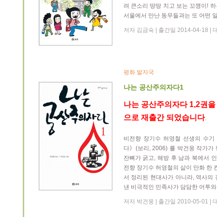
려 큰소리 땅땅 치고 보는 꼬깽이! 
서울에서 만난 동무들과는 또 어떤 
저자 김금숙 | 출간일 2014-04-18 
평화 발자국
나는 공산주의자다1
나는 공산주의자다 1,2권을
으로 재출간 되었습니다
.
비전향 장기수 허영철 선생의 수기
다》(보리, 2006) 를 박건웅 작가
잔뼈가 굵고, 해방 후 남과 북에서
전향 장기수 허영철의 삶이 만화 한 
서 정리된 현대사가 아니라, 역사의
낸 비극적인 민족사가 담담한 어투와
저자 박건웅 | 출간일 2010-05-01