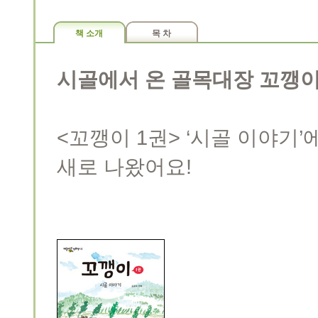
책 소개
목 차
시골에서 온 골목대장 꼬깽이
<꼬깽이 1권> ‘시골 이야기’
새로 나왔어요!