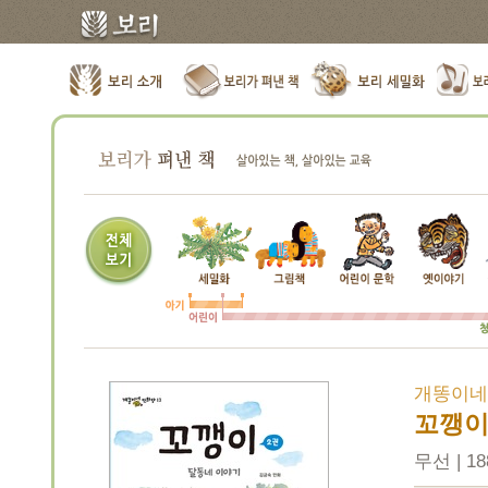
개똥이네 
꼬깽이
무선 | 18