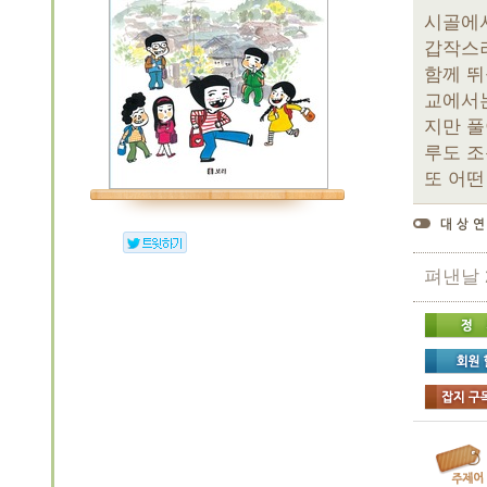
시골에서
갑작스
함께 뛰
교에서는
지만 풀
루도 조
또 어떤
펴낸날 20