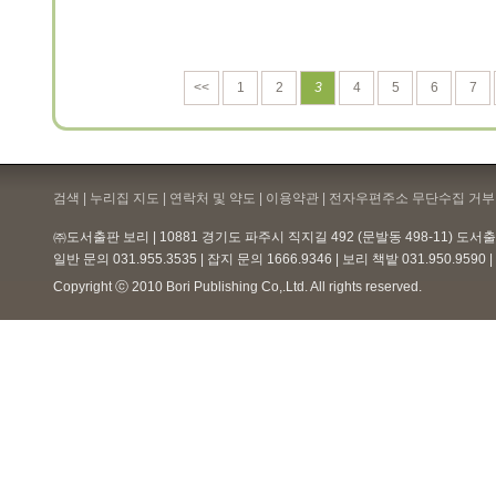
<<
1
2
3
4
5
6
7
검색 | 누리집 지도 | 연락처 및 약도 |
이용약관
| 전자우편주소 무단수집 거부 
㈜도서출판 보리 | 10881 경기도 파주시 직지길 492 (문발동 498-11) 도
일반 문의 031.955.3535 | 잡지 문의 1666.9346 | 보리 책밭 031.950.959
Copyright ⓒ 2010 Bori Publishing Co,.Ltd. All rights reserved.