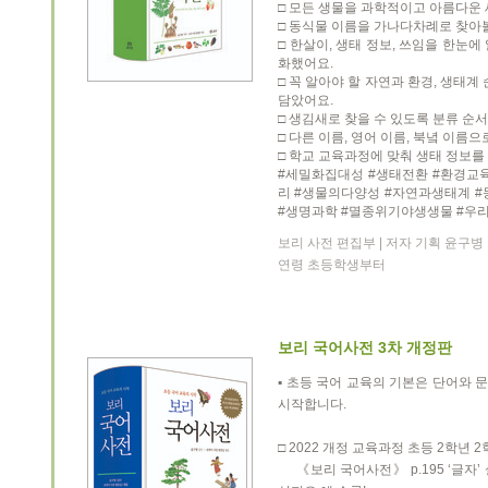
□ 모든 생물을 과학적이고 아름다운
□ 동식물 이름을 가나다차례로 찾아볼
□ 한살이, 생태 정보, 쓰임을 한눈
화했어요.
□ 꼭 알아야 할 자연과 환경, 생태계
담았어요.
□ 생김새로 찾을 수 있도록 분류 순
□ 다른 이름, 영어 이름, 북녘 이름으
□ 학교 교육과정에 맞춰 생태 정보를
#세밀화집대성 #생태전환 #환경교
리 #생물의다양성 #자연과생태계 #
#생명과학 #멸종위기야생생물 #우
보리 사전 편집부 | 저자 기획 윤구병 보리
연령 초등학생부터
보리 국어사전 3차 개정판
▪ 초등 국어 교육의 기본은 단어와
시작합니다.
□ 2022 개정 교육과정 초등 2학년 2
《보리 국어사전》 p.195 ‘글자’ 설