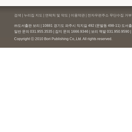
나무 꼭대기 까치네 집
검색 | 누리집 지도 | 연락처 및 약도 |
이용약관
| 전자우편주소 무단수집 거부 
㈜도서출판 보리 | 10881 경기도 파주시 직지길 492 (문발동 498-11) 도
백창우 아저씨네 노래창고
일반 문의 031.955.3535 | 잡지 문의 1666.9346 | 보리 책밭 031.950.959
아주 특별한 노래상자 이오덕·권
정생·임길택
Copyright ⓒ 2010 Bori Publishing Co,.Ltd. All rights reserved.
살구꽃 봉오리를 보니 눈물 납니다
께롱께롱 놀이 노래
전래동요 50곡
께롱께롱 놀이 노래