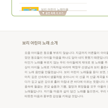
보리 어린이 노래마을
마주이야기로 백창우가 만든 노래
맨날맨날 우리만 자래 (책+CD)
백창우 아저씨네 노래창고
보리 어린이 노래 소개
이오덕 노래상자
노래처럼 살고 싶어
요즘 아이들은 동요를 부르지 않습니다. 지금까지 어른들이 아이
었던 동요들이 아이들 마음을 하나도 담아 내지 못했기 때문입니다
터인가 노래를 부르지 않는 우리 아이들에게 제대로 된 노래를 주고
상이 아이들 노래로 가득하길 바라며 백창우 선생님과 보리 출판
백창우 아저씨네 노래창고
이 노래 음반을 만들었습니다. 보리 어린이 노래들을 듣다 보면,
권정생 노래상자
마치 깊은 산속에서 샘물처럼 솟아나서 이 산골 저 산골 계곡을 
바보처럼 착하게 서 있는 우리 집
다가 깊고 넓은 강으로 흘러 마침내 큰 바다에 이르는 듯합니다. 
음속에 들끓는 온갖 슬픔과 기쁨, 절망과 희망들을 모두 아울러
노래들입니다. 자기들 마음과 삶이 담긴 노래를 들으면서, 우리
따뜻한 마음과 풍부한 감성을 키워갈 것입니다.
백창우 아저씨네 노래창고
임길택 노래상자