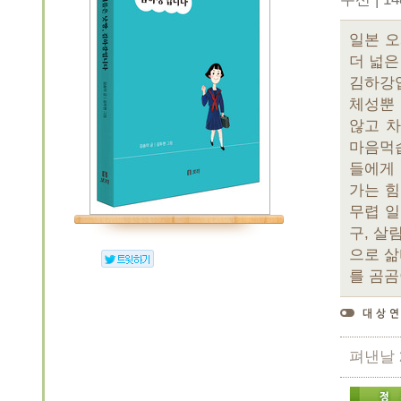
일본 오
더 넓은
김하강
체성뿐
않고 
마음먹습
들에게 
가는 힘
무렵 일
구, 살
으로 
를 곰곰
펴낸날 2