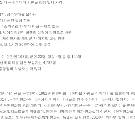
때 공수부대가 시민들 향해 일제 사격
전. 공수부대를 몰아냄
 계엄군간 협상 진행
생수습위원회 간 무기 반납 문제로 갈등
수립. 방어적이었던 항쟁의 성격이 혁명으로 바뀜
입. 재야인사와 계엄군 간 마지막 협상 진행
실행. 1시간 30분만에 상황 종료
: 민간인 168명, 군인 23명, 경찰 4명 등 총 195명
 신체 피해를 입은 부상자는 4,782명
중항쟁의 희생자는 더 많다.
애니메이션을 공부했다. 1982년 단편만화 《학마을 사람들 이야기》를 발표하며 만화
《칼》, <주간만화>에 《우상의 언덕》 《서울로 간 허수아비》 《사각의 엘리지》,
은 단편만화와 영화 패러디 《시네아웃》, <한겨레신문>에 《과학 미리보기》를 연재
동화 일러스트를 제작했으며, 단편 애니메이션 제작과 만화실기 이론서 《단편만화를 
 강의노트》로 부천국제만화축제 만화상 ‘특별상’을 받았고, 2014년 ‘위안부’ 할머니