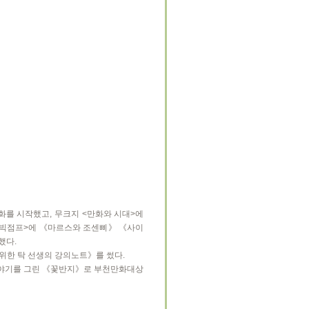
를 시작했고, 무크지 <만화와 시대>에
 <빅점프>에 《마르스와 조센삐》 《사이
했다.
위한 탁 선생의 강의노트》를 썼다.
 이야기를 그린 《꽃반지》로 부천만화대상