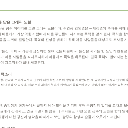
를 담은 그래픽 노블
년 5월 광주 이야기를 그린 그래픽 노블이다. 주인공 김인권은 독재정권의 수배를 피해 
다 마을에서 가장 약한 사람에게 마을 주민들이 저지르는 폭력을 알게 된다. 폭력을 함
음을 느끼며 절망한다. 폭력의 진상을 밝히기 위해 마을 사람들을 대상으로 조사를 시
 ‘돌산’이 바다 가운데 상징처럼 놓여 있는 마을이다. 돌산을 지키는 한 노인의 친절로
자가 마을 사람들을 좌지우지하며 마음대로 폭력을 휘두른다. 결국 폭력이 벌어지는 현
하며 괴로워하다 끝내 체포된다.
 목소리
형, 만약에 우리가 자유와 민주에 대한 확신으로 이 항쟁을 시작했다는 게 알려지면 자유와 민주의 출
써 내려갈 수 있잖아. 정말 우리 희생이 헛되지 않았으면 좋겠는데 과연 어떻게 될까. 여기는 일천구
민중항쟁의 한가운데서 끝까지 남아 도청을 지키던 후배 우광진의 일기를 교차로 보여 
에게 건네지고, 인권이 일기를 읽을 때 독자들도 80년 오월 광주의 모습을 함께 알게
희생에 대한 광진이 생각을 따라가다 보면, 광주의 함성과 슬픔이 오롯이 느껴진다.