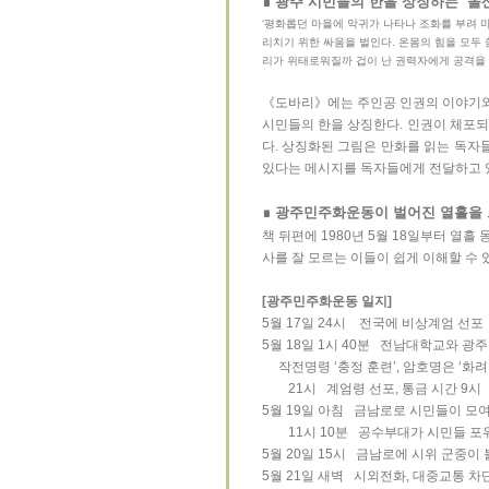
∎ 광주 시민들의 한을 상징하는 ‘돌
‘평화롭던 마을에 악귀가 나타나 조화를 부려 
리치기 위한 싸움을 벌인다. 온몸의 힘을 모두
리가 위태로워질까 겁이 난 권력자에게 공격을 
《도바리》에는 주인공 인권의 이야기와 
시민들의 한을 상징한다. 인권이 체포되
다. 상징화된 그림은 만화를 읽는 독자
있다는 메시지를 독자들에게 전달하고 
∎ 광주민주화운동이 벌어진 열흘을 
책 뒤편에 1980년 5월 18일부터 열
사를 잘 모르는 이들이 쉽게 이해할 수 
[광주민주화운동 일지]
5월 17일 24시 전국에 비상계엄 선포
5월 18일 1시 40분 전남대학교와 광
작전명령 ‘충정 훈련’, 암호명은 ‘화려
21시 계엄령 선포, 통금 시간 9시
5월 19일 아침 금남로로 시민들이 모
11시 10분 공수부대가 시민들 포위
5월 20일 15시 금남로에 시위 군중이
5월 21일 새벽 시외전화, 대중교통 차