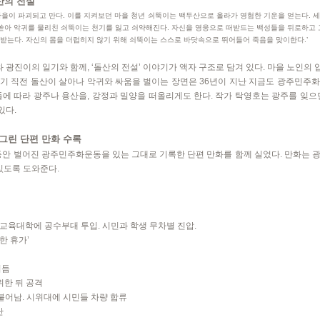
산의 전설’
마을이 파괴되고 만다. 이를 지켜보던 마을 청년 쇠뚝이는 백두산으로 올라가 영험한 기운을 얻는다. 
 쏟아 악귀를 물리친 쇠뚝이는 천기를 잃고 쇠약해진다. 자신을 영웅으로 떠받드는 백성들을 뒤로하고 
받는다. 자신의 몸을 더럽히지 않기 위해 쇠뚝이는 스스로 바닷속으로 뛰어들어 죽음을 맞이한다.’
광진이의 일기와 함께, ‘돌산의 전설’ 이야기가 액자 구조로 담겨 있다. 마을 노인의
기 직전 돌산이 살아나 악귀와 싸움을 벌이는 장면은 36년이 지난 지금도 광주민주
들에 따라 광주나 용산을, 강정과 밀양을 떠올리게도 한다. 작가 탁영호는 광주를 잊으
있다.
그린 단편 만화 수록
흘 동안 벌어진 광주민주화운동을 있는 그대로 기록한 단편 만화를 함께 실었다. 만화는
있도록 도와준다.
주교육대학에 공수부대 투입. 시민과 학생 무차별 진압.
한 휴가’
여듬
한 뒤 공격
 불어남. 시위대에 시민들 차량 합류
단