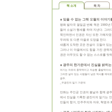
책 소개
목 차
∎ 잊을 수 없는 그해 오월의 이야기
평화 발자국 열일곱 번째 책은 1980
들어 소설가 행세를 하며 지낸다. 그러
묵인하면서 인권은 자신 또한 가해자였
두려워 또 다른 마을로 도망을 친다.
새롭게 도착한 곳은 전설이 깃들어 있는
그러나 이 마을에서도 힘을 가진 권력
권은 아무것도 할 수 없는 스스로를 탓
∎ 광주의 한가운데서 진실을 밝히는
여기는 자유의 종착역이고 저승행 출발역이네. 
그러면 살아 있는 사람들이 남은 역사를 제대로 
광주.
_우광진의 일기 가운데
만화는 주인공 인권의 봄날과 함께 광주
에서 진실을 기록한 광진이의 일기는 인권
민들의 항거, 민주주의와 자유, 혁명과 