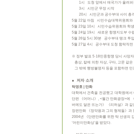
1시 도청 앞에서 애국가가 울려퍼질 
3시 시민군 무장 시작
20시 시민군과 공수부대 사이 총격
5월 22일 아침 시민수습대책위원회와
5월 23일 10시 시민수습위원회와 학
5월 24일 19시 새로운 항쟁지도부 
5월 26일 5시 30분 공수부대 탱크 투
5월 27일 4시 공수부대 도청 함락작전 
※ 정부 발표 5·18민중항쟁 당시 사망자 수
총상, 칼에 의한 자상, 구타, 고문 같은
그 밖에 행방불명자 등을 포함하면 민
● 저자 소개
탁영호 | 만화
대학에서 건축을 전공했고 대학원에서 
단편 《어머니》, <월간 만화광장>에 
버에도 달은 뜨는가》 《리허설》과 같
장편만화 《정약용과 그의 형제들》과 
2004년 《단편만화를 위한 탁 선생의
‘어린이만화상’을 받았다.