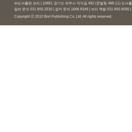
㈜도서출판 보리 | 10881 경기도 파주시 직지길 492 (문발동 498-11) 도
일반 문의 031.955.3535 | 잡지 문의 1666.9346 | 보리 책밭 031.950.959
Copyright ⓒ 2010 Bori Publishing Co,.Ltd. All rights reserved.