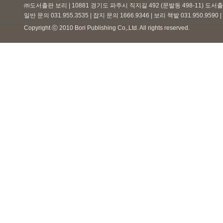
㈜도서출판 보리 | 10881 경기도 파주시 직지길 492 (문발동 498-11) 도
일반 문의 031.955.3535 | 잡지 문의 1666.9346 | 보리 책밭 031.950.959
Copyright ⓒ 2010 Bori Publishing Co,.Ltd. All rights reserved.