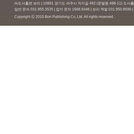
㈜도서출판 보리 | 10881 경기도 파주시 직지길 492 (문발동 498-11) 도
일반 문의 031.955.3535 | 잡지 문의 1666.9346 | 보리 책밭 031.950.959
Copyright ⓒ 2010 Bori Publishing Co,.Ltd. All rights reserved.