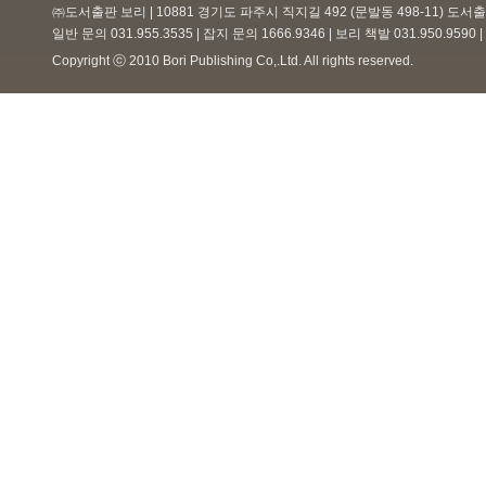
㈜도서출판 보리 | 10881 경기도 파주시 직지길 492 (문발동 498-11) 도
일반 문의 031.955.3535 | 잡지 문의 1666.9346 | 보리 책밭 031.950.959
Copyright ⓒ 2010 Bori Publishing Co,.Ltd. All rights reserved.