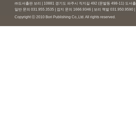
㈜도서출판 보리 | 10881 경기도 파주시 직지길 492 (문발동 498-11) 도
일반 문의 031.955.3535 | 잡지 문의 1666.9346 | 보리 책밭 031.950.959
Copyright ⓒ 2010 Bori Publishing Co,.Ltd. All rights reserved.