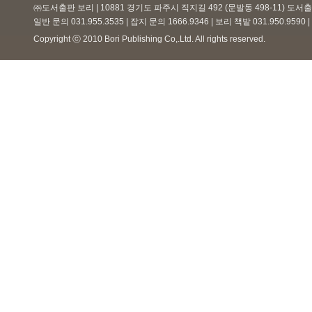
㈜도서출판 보리 | 10881 경기도 파주시 직지길 492 (문발동 498-11) 도
일반 문의 031.955.3535 | 잡지 문의 1666.9346 | 보리 책밭 031.950.959
Copyright ⓒ 2010 Bori Publishing Co,.Ltd. All rights reserved.