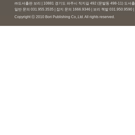
㈜도서출판 보리 | 10881 경기도 파주시 직지길 492 (문발동 498-11) 도
일반 문의 031.955.3535 | 잡지 문의 1666.9346 | 보리 책밭 031.950.959
Copyright ⓒ 2010 Bori Publishing Co,.Ltd. All rights reserved.