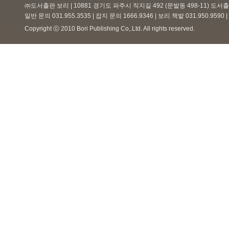
㈜도서출판 보리 | 10881 경기도 파주시 직지길 492 (문발동 498-11) 도
일반 문의 031.955.3535 | 잡지 문의 1666.9346 | 보리 책밭 031.950.959
Copyright ⓒ 2010 Bori Publishing Co,.Ltd. All rights reserved.