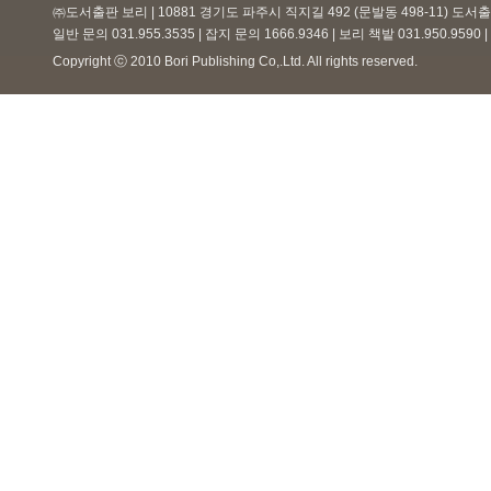
㈜도서출판 보리 | 10881 경기도 파주시 직지길 492 (문발동 498-11) 도
일반 문의 031.955.3535 | 잡지 문의 1666.9346 | 보리 책밭 031.950.959
Copyright ⓒ 2010 Bori Publishing Co,.Ltd. All rights reserved.