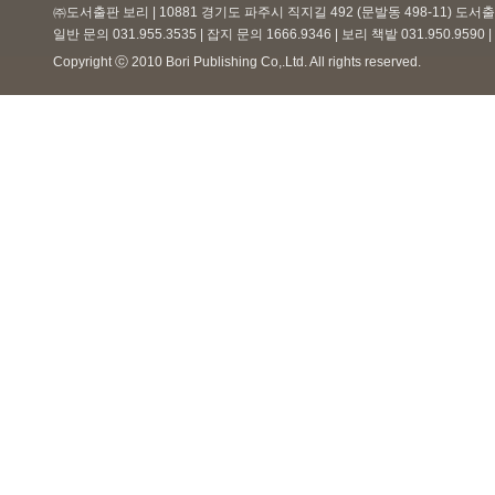
㈜도서출판 보리 | 10881 경기도 파주시 직지길 492 (문발동 498-11) 도
일반 문의 031.955.3535 | 잡지 문의 1666.9346 | 보리 책밭 031.950.959
Copyright ⓒ 2010 Bori Publishing Co,.Ltd. All rights reserved.