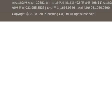
㈜도서출판 보리 | 10881 경기도 파주시 직지길 492 (문발동 498-11) 도
일반 문의 031.955.3535 | 잡지 문의 1666.9346 | 보리 책밭 031.950.959
Copyright ⓒ 2010 Bori Publishing Co,.Ltd. All rights reserved.