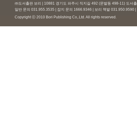
㈜도서출판 보리 | 10881 경기도 파주시 직지길 492 (문발동 498-11) 도
일반 문의 031.955.3535 | 잡지 문의 1666.9346 | 보리 책밭 031.950.959
Copyright ⓒ 2010 Bori Publishing Co,.Ltd. All rights reserved.