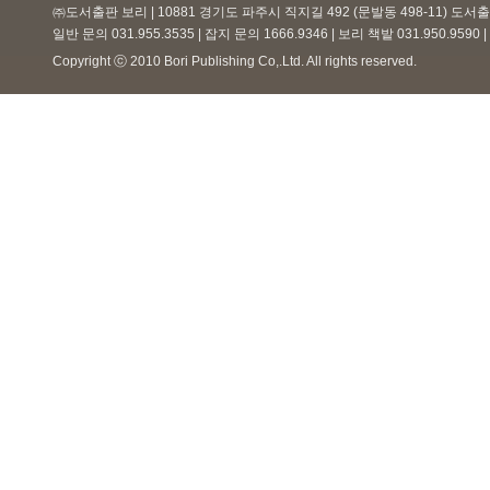
㈜도서출판 보리 | 10881 경기도 파주시 직지길 492 (문발동 498-11) 도
일반 문의 031.955.3535 | 잡지 문의 1666.9346 | 보리 책밭 031.950.959
Copyright ⓒ 2010 Bori Publishing Co,.Ltd. All rights reserved.