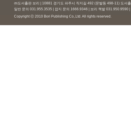
㈜도서출판 보리 | 10881 경기도 파주시 직지길 492 (문발동 498-11) 도
일반 문의 031.955.3535 | 잡지 문의 1666.9346 | 보리 책밭 031.950.959
Copyright ⓒ 2010 Bori Publishing Co,.Ltd. All rights reserved.