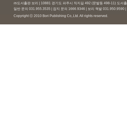
㈜도서출판 보리 | 10881 경기도 파주시 직지길 492 (문발동 498-11) 도
일반 문의 031.955.3535 | 잡지 문의 1666.9346 | 보리 책밭 031.950.959
Copyright ⓒ 2010 Bori Publishing Co,.Ltd. All rights reserved.