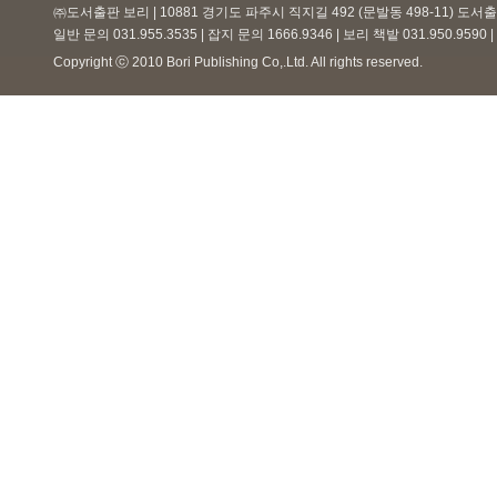
㈜도서출판 보리 | 10881 경기도 파주시 직지길 492 (문발동 498-11) 도
일반 문의 031.955.3535 | 잡지 문의 1666.9346 | 보리 책밭 031.950.959
Copyright ⓒ 2010 Bori Publishing Co,.Ltd. All rights reserved.