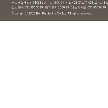
㈜도서출판 보리 | 10881 경기도 파주시 직지길 492 (문발동 498-11) 도
일반 문의 031.955.3535 | 잡지 문의 1666.9346 | 보리 책밭 031.950.959
Copyright ⓒ 2010 Bori Publishing Co,.Ltd. All rights reserved.