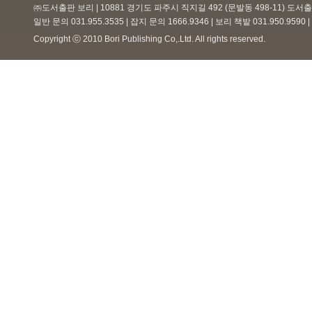
㈜도서출판 보리 | 10881 경기도 파주시 직지길 492 (문발동 498-11) 도
일반 문의 031.955.3535 | 잡지 문의 1666.9346 | 보리 책밭 031.950.959
Copyright ⓒ 2010 Bori Publishing Co,.Ltd. All rights reserved.