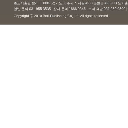
㈜도서출판 보리 | 10881 경기도 파주시 직지길 492 (문발동 498-11) 도
일반 문의 031.955.3535 | 잡지 문의 1666.9346 | 보리 책밭 031.950.959
Copyright ⓒ 2010 Bori Publishing Co,.Ltd. All rights reserved.