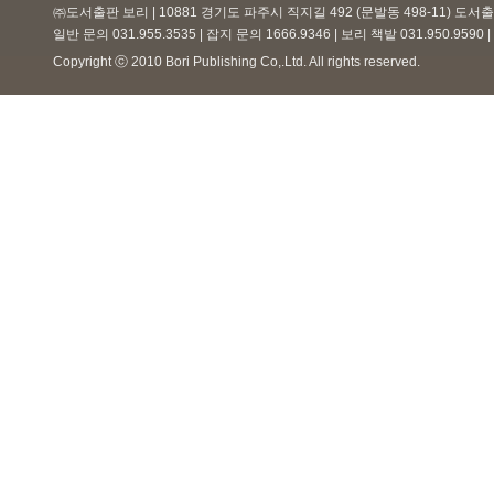
㈜도서출판 보리 | 10881 경기도 파주시 직지길 492 (문발동 498-11) 도
일반 문의 031.955.3535 | 잡지 문의 1666.9346 | 보리 책밭 031.950.959
Copyright ⓒ 2010 Bori Publishing Co,.Ltd. All rights reserved.