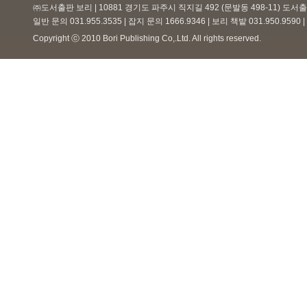
㈜도서출판 보리 | 10881 경기도 파주시 직지길 492 (문발동 498-11) 도
일반 문의 031.955.3535 | 잡지 문의 1666.9346 | 보리 책밭 031.950.959
Copyright ⓒ 2010 Bori Publishing Co,.Ltd. All rights reserved.