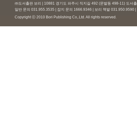
㈜도서출판 보리 | 10881 경기도 파주시 직지길 492 (문발동 498-11) 도
일반 문의 031.955.3535 | 잡지 문의 1666.9346 | 보리 책밭 031.950.959
Copyright ⓒ 2010 Bori Publishing Co,.Ltd. All rights reserved.