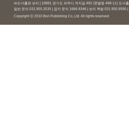
㈜도서출판 보리 | 10881 경기도 파주시 직지길 492 (문발동 498-11) 도
일반 문의 031.955.3535 | 잡지 문의 1666.9346 | 보리 책밭 031.950.959
Copyright ⓒ 2010 Bori Publishing Co,.Ltd. All rights reserved.