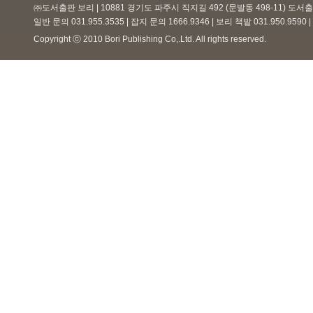
㈜도서출판 보리 | 10881 경기도 파주시 직지길 492 (문발동 498-11) 도
일반 문의 031.955.3535 | 잡지 문의 1666.9346 | 보리 책밭 031.950.959
Copyright ⓒ 2010 Bori Publishing Co,.Ltd. All rights reserved.