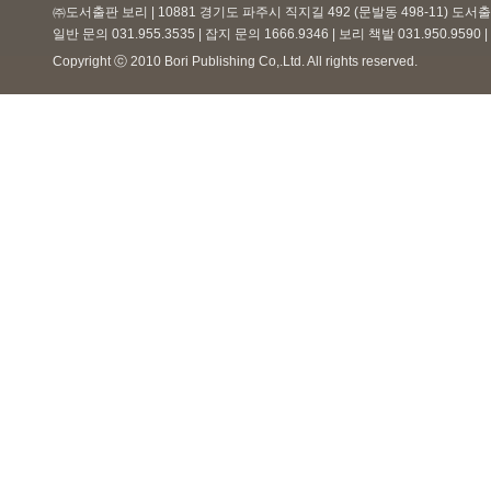
㈜도서출판 보리 | 10881 경기도 파주시 직지길 492 (문발동 498-11) 도
일반 문의 031.955.3535 | 잡지 문의 1666.9346 | 보리 책밭 031.950.959
Copyright ⓒ 2010 Bori Publishing Co,.Ltd. All rights reserved.