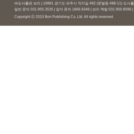
㈜도서출판 보리 | 10881 경기도 파주시 직지길 492 (문발동 498-11) 도
일반 문의 031.955.3535 | 잡지 문의 1666.9346 | 보리 책밭 031.950.959
Copyright ⓒ 2010 Bori Publishing Co,.Ltd. All rights reserved.