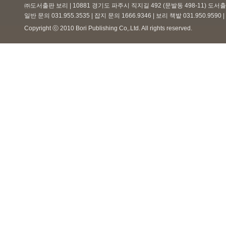
㈜도서출판 보리 | 10881 경기도 파주시 직지길 492 (문발동 498-11) 도
일반 문의 031.955.3535 | 잡지 문의 1666.9346 | 보리 책밭 031.950.959
Copyright ⓒ 2010 Bori Publishing Co,.Ltd. All rights reserved.