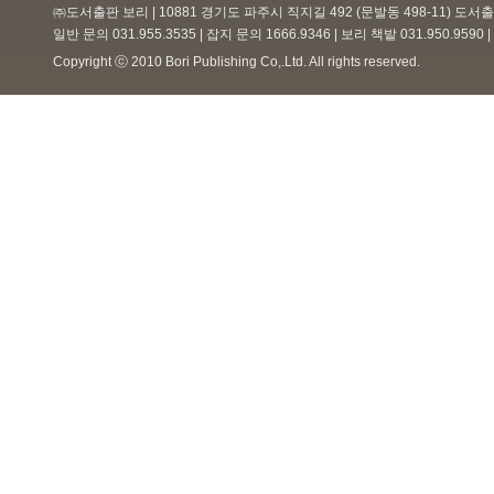
㈜도서출판 보리 | 10881 경기도 파주시 직지길 492 (문발동 498-11) 도
일반 문의 031.955.3535 | 잡지 문의 1666.9346 | 보리 책밭 031.950.959
Copyright ⓒ 2010 Bori Publishing Co,.Ltd. All rights reserved.