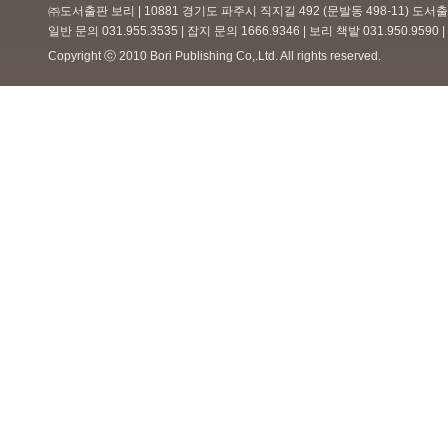
㈜도서출판 보리 | 10881 경기도 파주시 직지길 492 (문발동 498-11) 도
일반 문의 031.955.3535 | 잡지 문의 1666.9346 | 보리 책밭 031.950.959
Copyright ⓒ 2010 Bori Publishing Co,.Ltd. All rights reserved.