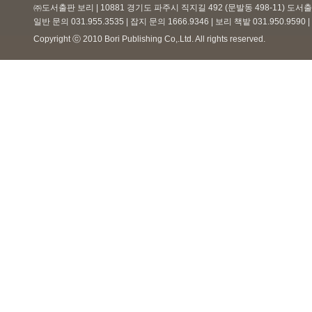
㈜도서출판 보리 | 10881 경기도 파주시 직지길 492 (문발동 498-11) 도
일반 문의 031.955.3535 | 잡지 문의 1666.9346 | 보리 책밭 031.950.959
Copyright ⓒ 2010 Bori Publishing Co,.Ltd. All rights reserved.