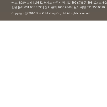
㈜도서출판 보리 | 10881 경기도 파주시 직지길 492 (문발동 498-11) 도
일반 문의 031.955.3535 | 잡지 문의 1666.9346 | 보리 책밭 031.950.959
Copyright ⓒ 2010 Bori Publishing Co,.Ltd. All rights reserved.