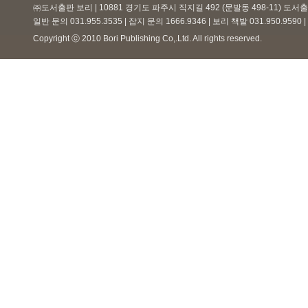
㈜도서출판 보리 | 10881 경기도 파주시 직지길 492 (문발동 498-11) 도
일반 문의 031.955.3535 | 잡지 문의 1666.9346 | 보리 책밭 031.950.959
Copyright ⓒ 2010 Bori Publishing Co,.Ltd. All rights reserved.