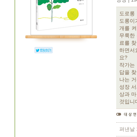
도로롱 
도롱이가
개를 켜
무룩한 
료를 찾
하면서요
요?
작가는
답을 찾
나는 거
성장 서
상과 마
것입니다
펴낸날 2