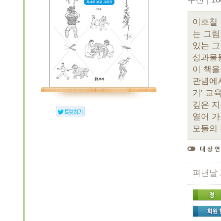
이호철 
는 그림
있는 그
성과물들
이 책을
관념에서
기’ 교
깊은 지
열어 가
모들의 
펴낸날 20