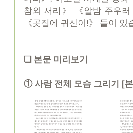
참외 서리》 《알밤 주우러
《곳집에 귀신이!》 들이 있
❏ 본문 미리보기
① 사람 전체 모습 그리기 [본문