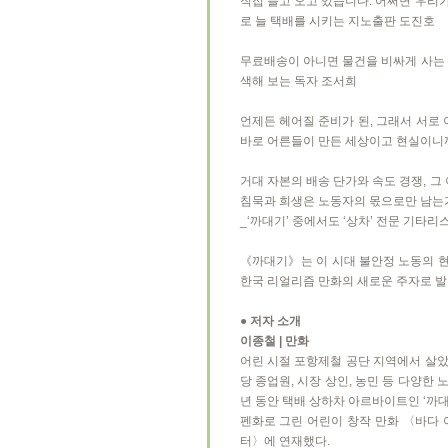
직접 들고 오고 있습니다. 어쩌면 우리
로 늘 택배를 시키는 지노출판 도진호
무료배송이 아니면 물건을 비싸게 사는
색해 보는 독자 조서희
언제든 헤어질 준비가 된, 그래서 서로 
바로 어른들이 만든 세상이고 현실이니까
거대 자본의 배송 단가와 속도 경쟁, 그
침묵과 희생은 노동자의 몫으로만 남는
_‘까대기’ 중에서도 ‘상차’ 전문 기타리
《까대기》는 이 시대 불안정 노동의 
한국 리얼리즘 만화의 새로운 주자로 발
● 저자 소개
이종철 | 만화
어린 시절 포항제철 공단 지역에서 살았
당 종업원, 시장 상인, 농민 등 다양한
년 동안 택배 상하차 아르바이트인 ‘까
펜화로 그린 어린이 창작 만화 〈바다 
터〉에 연재했다.