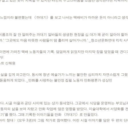
가 살고 있는 곳이 지옥일 수 있지만 타인의 수고스러움을 조금만 생각한다면 지옥까지
 느낌이라 불편했는데 《까대기》를 보고 나서는 택배비가 아까운 돈이 아니라고 생각했
이름조차 잘 안 알려주는 까대기 알바들의 생생한 현장을 십 대가 왜 굳이 알아야 할까 
.’ ‘그곳에도 마음 따뜻한 사람들이 땀 흘리며 살아가니까.’ _청소년문화연대 킥킥 
 이면에 가려진 택배 노동자들의 기록. 덤덤하게 읽었지만 마지막 장을 덮었을 때 견디
가!
스트 신해원
현실을 깊게 파고든다. 동시에 청년 예술가가 느끼는 불안한 심리까지 자연스럽게 그렸
돋움하게 되었다. _만화를 사랑하는 불안정 집필 노동자 만화평론가 성상민
다. 시골 마을과 공단 사이에 있는 상가 동네였다. 그곳에서 식당을 운영하는 부모님과
 노동자의 삶을 보며 자랐고 만화 작업에 많은 영향을 받았다. 미술대학에서 서양화를 
대기’를 했다. 그때 기록한 이야기들을 만화 《까대기》로 만들었다.
아이 창대〉(모두 3권)의 그림 작가로 참여했다. 어린 시절 이야기를 담은 두 편의 