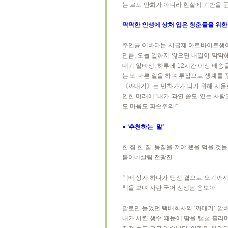
는 르포 만화가 아니라 현실에 기반을 둔
팍팍한 인생에 상처 입은 청춘들을 위한
주인공 이바다는 시급제 아르바이트생이다
만큼, 오늘 일하지 않으면 내일이 막막
대기 알바생, 하루에 12시간 이상 배송
는 또 다른 일을 하며 투잡으로 생계를
《까대기》는 만화가가 되기 위해 서울로
안한 미래에 ‘내가 과연 쓸모 있는 사
도 마음도 파손주의!”
● ‘추천하는 말’
한 짐 한 짐, 등짐을 져야 했을 먹을 
봄이네살림 전광진
택배 상자 하나가 당신 곁으로 오기까지
책을 보며 자란 국어 선생님 송보아
말로만 들었던 택배회사의 ‘까대기’ 알
내가 시킨 생수 때문에 땀을 뻘뻘 흘리