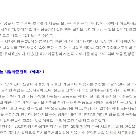
꿈을 이루기 위해 호기롭게 서울로 올라온 주인공 ‘이바다’. 인터넷에서 아르바이트를
를 시작한다. 까대기 알바는 화물차에 실린 택배 물건을 부리거나 싣는 일을 말한다. 조그
으로 나르는 육체 노동인 셈이다.
는 시간은 평균 2일이면 충분하다. 빠른 배송에 익숙해지다 보니, 누구나 택배 배송이
많은 사람들의 고된 노동이 숨어 있다는 걸 아는 사람은 얼마나 될까? 그중에서도 알바
차를 무려 6년이나 해 왔던 작가 이종철의 자전적 이야기를 바탕으로, 택배 노동 현장
주는 리얼리즘 만화 《까대기》
가 담겨 있다. 요일마다 물량이 다르고, 계절마다 배송되는 농산물이 달라진다. 설과 
 둘러싼 수많은 노동자들이 있다. 물건을 고객에게 직접 전해주는 배송 기사, 물류센터
원들과 까대기 알바 등 다양한 사람들의 노동으로 택배의 편리함이 유지된다. 주문한 물
 배송, 이른 아침에 물건을 받아볼 수 있는 새벽 배송으로 택배의 모습은 바뀌고 있다
하면서 보고 듣고 겪은 일을 바탕으로 스토리를 짜고, 현장에서 일하는 택배 노동자들
을 우리에게 전한다. 온라인을 통해 공개한 ‘출간 전 연재’로 미리 만화를 접한 독
쉽게 일반인들이 모르는 것을 이해할 수 있게 그린 만화라고 호평했다.
하는 ‘2018 다양성만화제작지원’ 선정작 20개 가운데 한국 사회의 문화와 현실을
 작품으로 2019년 독일 라이프치히도서박람회에 선을 보여 유럽인들의 눈길을 사로잡았다