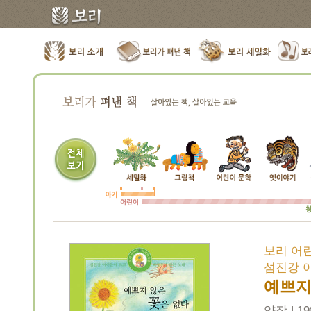
보리 어린
섬진강 
예쁘지 
양장 | 19