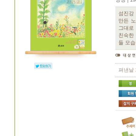
섬진강
만든 
그대로
친숙한 
들 모습
펴낸날 2